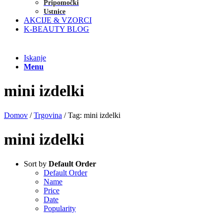
Pripomočki
Ustnice
AKCIJE & VZORCI
K-BEAUTY BLOG
Iskanje
Menu
mini izdelki
Domov
/
Trgovina
/
Tag: mini izdelki
mini izdelki
Sort by
Default Order
Default Order
Name
Price
Date
Popularity