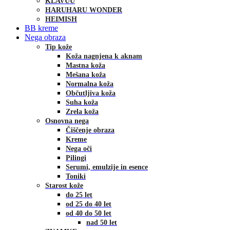
KLAVUU
HARUHARU WONDER
HEIMISH
BB kreme
Nega obraza
Tip kože
Koža nagnjena k aknam
Mastna koža
Mešana koža
Normalna koža
Občutljiva koža
Suha koža
Zrela koža
Osnovna nega
Čiščenje obraza
Kreme
Nega oči
Pilingi
Serumi, emulzije in esence
Toniki
Starost kože
do 25 let
od 25 do 40 let
od 40 do 50 let
nad 50 let