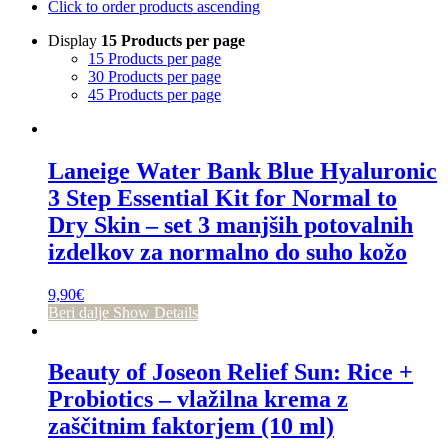
Click to order products ascending
Display
15 Products per page
15 Products per page
30 Products per page
45 Products per page
Laneige Water Bank Blue Hyaluronic
3 Step Essential Kit for Normal to
Dry Skin – set 3 manjših potovalnih
izdelkov za normalno do suho kožo
9,90
€
Beri dalje
Show Details
Beauty of Joseon Relief Sun: Rice +
Probiotics – vlažilna krema z
zaščitnim faktorjem (10 ml)