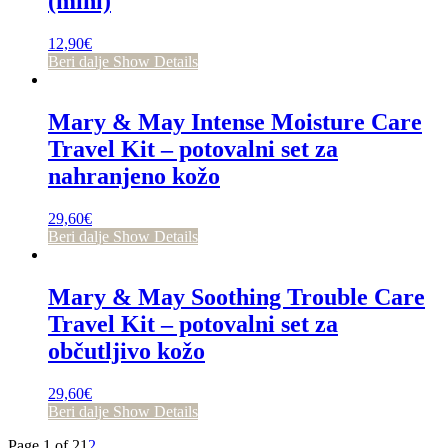
(mini)
12,90
€
Beri dalje
Show Details
Mary & May Intense Moisture Care
Travel Kit – potovalni set za
nahranjeno kožo
29,60
€
Beri dalje
Show Details
Mary & May Soothing Trouble Care
Travel Kit – potovalni set za
občutljivo kožo
29,60
€
Beri dalje
Show Details
Page 1 of 2
1
2