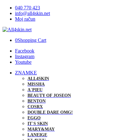
Brezplačna poštnina za vse nakupe velja samo
040 770 423
31.10.2024.
info@all4skin.net
Moj račun
0
Shopping Cart
Facebook
Instagram
Youtube
ZNAMKE
ALL4SKIN
MISSHA
A´PIEU
BEAUTY OF JOSEON
BENTON
COSRX
DOUBLE DARE OMG!
EGGO
IT`S SKIN
MARY&MAY
LANEIGE