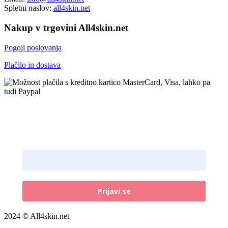
Spletni naslov:
all4skin.net
Nakup v trgovini All4skin.net
Pogoji poslovanja
Plačilo in dostava
Prijava na novičke
Email naslov:
Prijavi se
2024 © All4skin.net