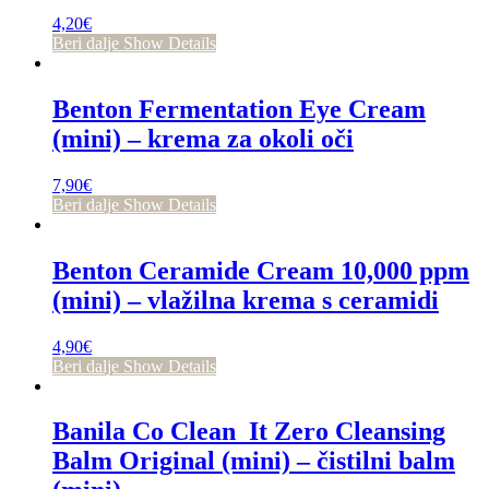
4,20
€
Beri dalje
Show Details
Benton Fermentation Eye Cream
(mini) – krema za okoli oči
7,90
€
Beri dalje
Show Details
Benton Ceramide Cream 10,000 ppm
(mini) – vlažilna krema s ceramidi
4,90
€
Beri dalje
Show Details
Banila Co Clean It Zero Cleansing
Balm Original (mini) – čistilni balm