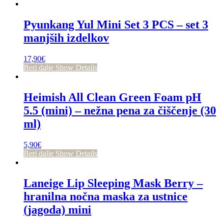
Pyunkang Yul Mini Set 3 PCS – set 3
manjših izdelkov
17,90
€
Beri dalje
Show Details
Heimish All Clean Green Foam pH
5.5 (mini) – nežna pena za čiščenje (30
ml)
5,90
€
Beri dalje
Show Details
Laneige Lip Sleeping Mask Berry –
hranilna nočna maska za ustnice
(jagoda) mini