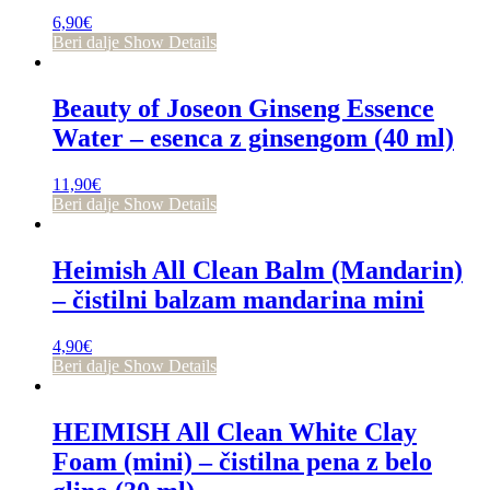
6,90
€
Beri dalje
Show Details
Beauty of Joseon Ginseng Essence
Water – esenca z ginsengom (40 ml)
11,90
€
Beri dalje
Show Details
Heimish All Clean Balm (Mandarin)
– čistilni balzam mandarina mini
4,90
€
Beri dalje
Show Details
HEIMISH All Clean White Clay
Foam (mini) – čistilna pena z belo