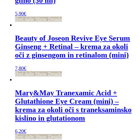
glino (30 ml)
5,90
€
Beri dalje
Show Details
Beauty of Joseon Revive Eye Serum
Ginseng + Retinal – krema za okoli
oči z ginsengom in retinalom (mini)
7,80
€
Beri dalje
Show Details
Mary&May Tranexamic Acid +
Glutathione Eye Cream (mini) –
krema za okoli oči s traneksaminsko
kislino in glutationom
6,20
€
Beri dalje
Show Details