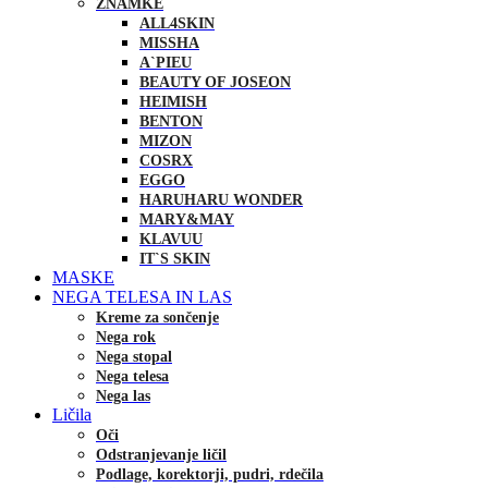
ZNAMKE
ALL4SKIN
MISSHA
A`PIEU
BEAUTY OF JOSEON
HEIMISH
BENTON
MIZON
COSRX
EGGO
HARUHARU WONDER
MARY&MAY
KLAVUU
IT`S SKIN
MASKE
NEGA TELESA IN LAS
Kreme za sončenje
Nega rok
Nega stopal
Nega telesa
Nega las
Ličila
Oči
Odstranjevanje ličil
Podlage, korektorji, pudri, rdečila