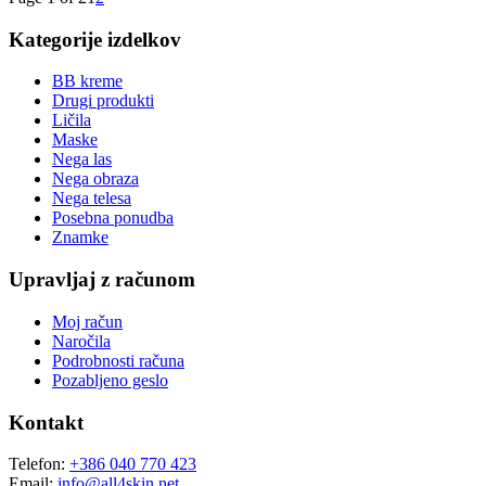
Kategorije izdelkov
BB kreme
Drugi produkti
Ličila
Maske
Nega las
Nega obraza
Nega telesa
Posebna ponudba
Znamke
Upravljaj z računom
Moj račun
Naročila
Podrobnosti računa
Pozabljeno geslo
Kontakt
Telefon:
+386 040 770 423
Email:
info@all4skin.net