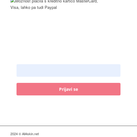
Prijava na novičke
Email naslov:
Prijavi se
2024 © All4skin.net