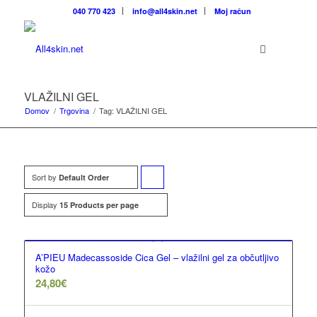
040 770 423
info@all4skin.net
Moj račun
Brezplačna poštnina za vse nakupe velja samo
31.10.2024.
VLAŽILNI GEL
Domov
/
Trgovina
/
Tag: VLAŽILNI GEL
Sort by
Click
Default Order
to
Display
15 Products per page
order
products
A’PIEU Madecassoside Cica Gel – vlažilni gel za občutljivo
ascending
kožo
24,80
€