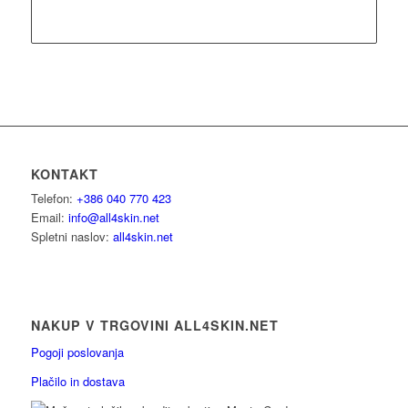
Beri dalje
Show Details
KONTAKT
Telefon:
+386 040 770 423
Email:
info@all4skin.net
Spletni naslov:
all4skin.net
NAKUP V TRGOVINI ALL4SKIN.NET
Pogoji poslovanja
Plačilo in dostava