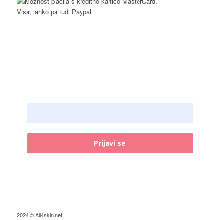
Prijava na novičke
Email naslov:
Prijavi se
2024 © All4skin.net