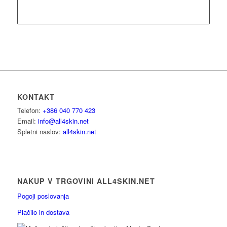
Beri dalje
Show Details
KONTAKT
Telefon:
+386 040 770 423
Email:
info@all4skin.net
Spletni naslov:
all4skin.net
NAKUP V TRGOVINI ALL4SKIN.NET
Pogoji poslovanja
Plačilo in dostava