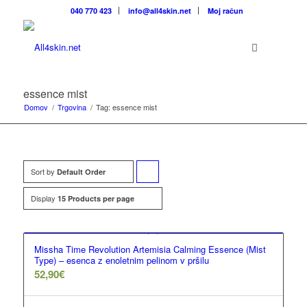
040 770 423
info@all4skin.net
Moj račun
Brezplačna poštnina za vse nakupe velja samo
31.10.2024.
essence mist
Domov
/
Trgovina
/
Tag: essence mist
Sort by
Click
Default Order
to
Display
15 Products per page
order
products
Missha Time Revolution Artemisia Calming Essence (Mist
ascending
Type) – esenca z enoletnim pelinom v pršilu
52,90
€